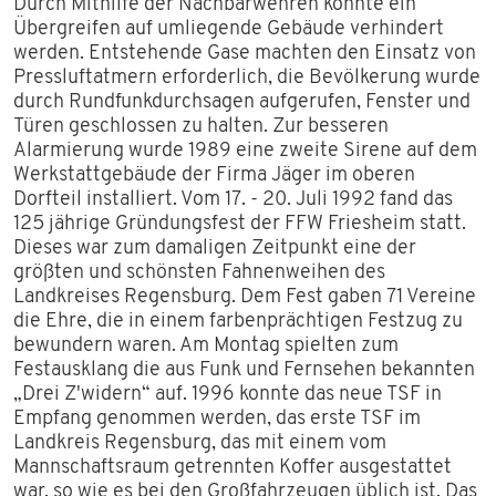
Durch Mithilfe der Nachbarwehren konnte ein
Übergreifen auf umliegende Gebäude verhindert
werden. Entstehende Gase machten den Einsatz von
Pressluftatmern erforderlich, die Bevölkerung wurde
durch Rundfunkdurchsagen aufgerufen, Fenster und
Türen geschlossen zu halten. Zur besseren
Alarmierung wurde 1989 eine zweite Sirene auf dem
Werkstattgebäude der Firma Jäger im oberen
Dorfteil installiert. Vom 17. - 20. Juli 1992 fand das
125 jährige Gründungsfest der FFW Friesheim statt.
Dieses war zum damaligen Zeitpunkt eine der
größten und schönsten Fahnenweihen des
Landkreises Regensburg. Dem Fest gaben 71 Vereine
die Ehre, die in einem farbenprächtigen Festzug zu
bewundern waren. Am Montag spielten zum
Festausklang die aus Funk und Fernsehen bekannten
„Drei Z'widern“ auf. 1996 konnte das neue TSF in
Empfang genommen werden, das erste TSF im
Landkreis Regensburg, das mit einem vom
Mannschaftsraum getrennten Koffer ausgestattet
war, so wie es bei den Großfahrzeugen üblich ist. Das