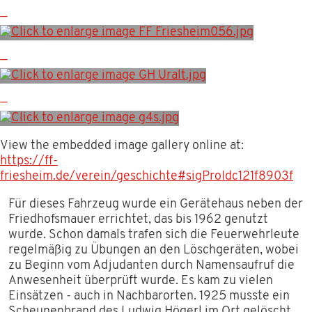
TERMINE 2026
TERMINE 2025
WISSENSWERTES
KONTAKT
View the embedded image gallery online at:
DOWNLOADS
https://ff-
friesheim.de/verein/geschichte#sigProIdc121f8903f
Für dieses Fahrzeug wurde ein Gerätehaus neben der
Friedhofsmauer errichtet, das bis 1962 genutzt
wurde. Schon damals trafen sich die Feuerwehrleute
regelmäßig zu Übungen an den Löschgeräten, wobei
zu Beginn vom Adjudanten durch Namensaufruf die
Anwesenheit überprüft wurde. Es kam zu vielen
Einsätzen - auch in Nachbarorten. 1925 musste ein
Scheunenbrand des Ludwig Högerl im Ort gelöscht