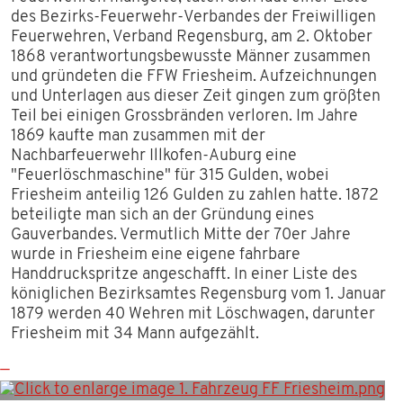
des Bezirks-Feuerwehr-Verbandes der Freiwilligen
FAHRZEUGE
Feuerwehren, Verband Regensburg, am 2. Oktober
1868 verantwortungsbewusste Männer zusammen
EINSÄTZE
und gründeten die FFW Friesheim. Aufzeichnungen
und Unterlagen aus dieser Zeit gingen zum größten
VEREIN
Teil bei einigen Grossbränden verloren. Im Jahre
1869 kaufte man zusammen mit der
Nachbarfeuerwehr Illkofen-Auburg eine
VORSTANDSCHAFT
"Feuerlöschmaschine" für 315 Gulden, wobei
Friesheim anteilig 126 Gulden zu zahlen hatte. 1872
GESCHICHTE
beteiligte man sich an der Gründung eines
Gauverbandes. Vermutlich Mitte der 70er Jahre
wurde in Friesheim eine eigene fahrbare
MITGLIED WERDEN
Handdruckspritze angeschafft. In einer Liste des
königlichen Bezirksamtes Regensburg vom 1. Januar
BILDER
1879 werden 40 Wehren mit Löschwagen, darunter
Friesheim mit 34 Mann aufgezählt.
TERMINE