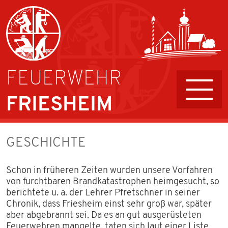
FEUERWEHR
FRIESHEIM
AKTIVE
GESCHICHTE
FÜHRUNG UND AUFGABEN
Schon in früheren Zeiten wurden unsere Vorfahren
von furchtbaren Brandkatastrophen heimgesucht, so
JUGENDFEUERWEHR
berichtete u. a. der Lehrer Pfretschner in seiner
Chronik, dass Friesheim einst sehr groß war, später
KINDERFEUERWEHR
aber abgebrannt sei. Da es an gut ausgerüsteten
Feuerwehren mangelte, taten sich laut einer Liste